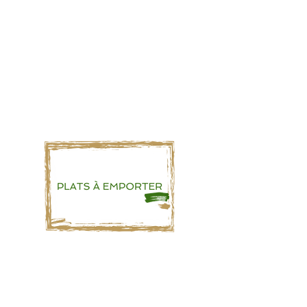
Pour les fêtes de fin d'année, Prédici
vous a préparé une sélection pour
Noël et le Nouvel An.
Le retrait se fera le 24 décembre avant
12h et le 31 décembre avant 18h au
Café de la Paix